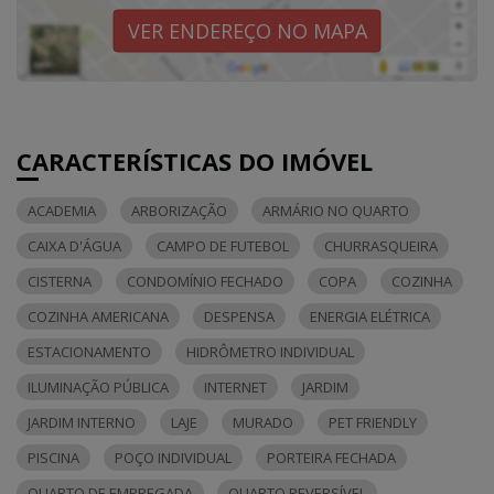
VER ENDEREÇO NO MAPA
CARACTERÍSTICAS DO IMÓVEL
ACADEMIA
ARBORIZAÇÃO
ARMÁRIO NO QUARTO
CAIXA D'ÁGUA
CAMPO DE FUTEBOL
CHURRASQUEIRA
CISTERNA
CONDOMÍNIO FECHADO
COPA
COZINHA
COZINHA AMERICANA
DESPENSA
ENERGIA ELÉTRICA
ESTACIONAMENTO
HIDRÔMETRO INDIVIDUAL
ILUMINAÇÃO PÚBLICA
INTERNET
JARDIM
JARDIM INTERNO
LAJE
MURADO
PET FRIENDLY
PISCINA
POÇO INDIVIDUAL
PORTEIRA FECHADA
QUARTO DE EMPREGADA
QUARTO REVERSÍVEL