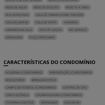
REDE DE AGUA
REDE DE ESGOTO
REDE TV A CABO
RUA ASFALTADA
SALA DE CINEMA (HOME THEATER)
SALA DE JANTAR
SALA DE VISITA
VARANDA
VARANDA NA SALA
VISTA P/ LAGOA
WC SERVIÇO
DRENAGEM
POÇO ARTESIANO
CARACTERÍSTICAS DO CONDOMÍNIO
ACADEMIA (CONDOMÍNIO)
ARBORIZAÇÃO (CONDOMÍNIO)
BICICLETÁRIO
BRINQUEDOTECA
CAMPO DE FUTEBOL (CONDOMÍNIO)
CENTRAL DE GÁS
CERCA ELÉTRICA
CHURRASQUEIRA (CONDOMÍNIO)
CISTERNA COLETIVA
DRENAGEM
ELEVADOR