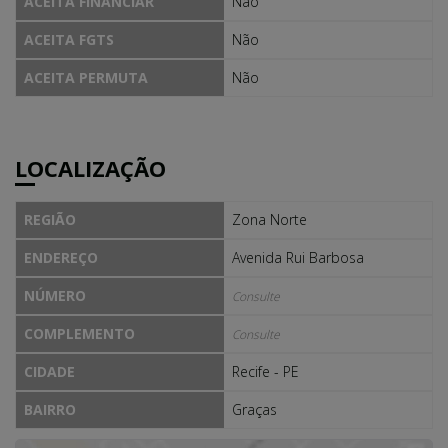
ACEITA FINANCIAR
Não
ACEITA FGTS
Não
ACEITA PERMUTA
Não
LOCALIZAÇÃO
REGIÃO
Zona Norte
ENDEREÇO
Avenida Rui Barbosa
NÚMERO
Consulte
COMPLEMENTO
Consulte
CIDADE
Recife - PE
BAIRRO
Graças