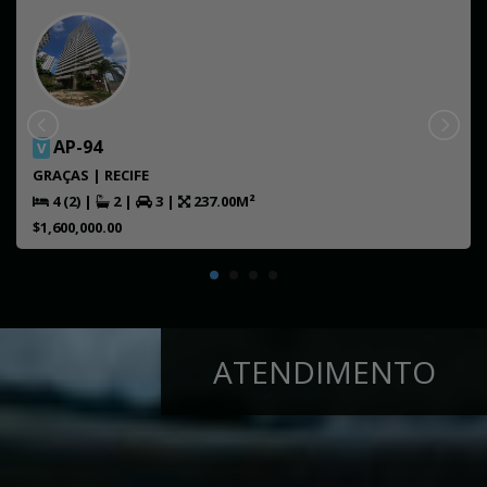
AP-94
V
GRAÇAS | RECIFE
4 (2)
|
2
|
3
|
237.00M²
$1,600,000.00
ATENDIMENTO