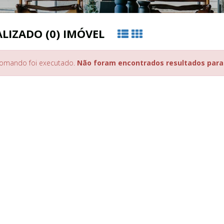
e ou WhatsApp:
LIZADO (0) IMÓVEL
 código de confirmação:
omando foi executado.
Não foram encontrados resultados para
Enviar For