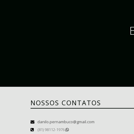
NOSSOS CONTATOS
danilo.pernambuco@gmail.com
(81) 98112-1976