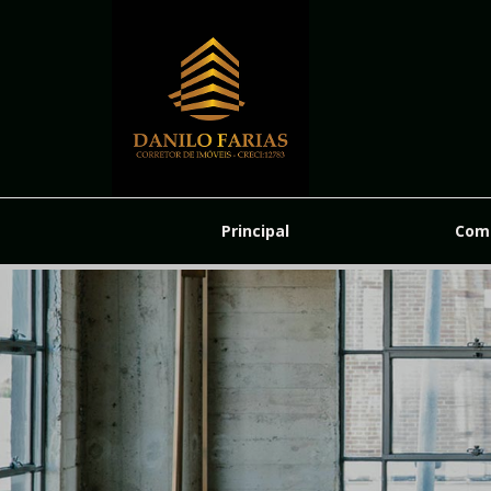
Cadast
Principal
Com
Nome C
Seu E-ma