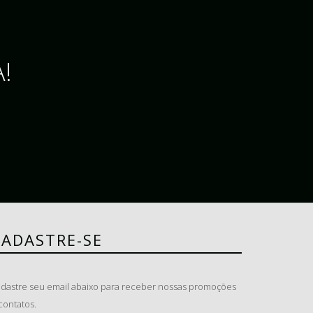
!
CADASTRE-SE
dastre seu email abaixo para receber nossas promoções
contatos.