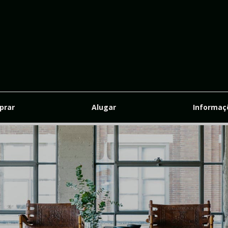
re-se e receba nossas promoções!
prar
Alugar
Informa
ompleto:
il: