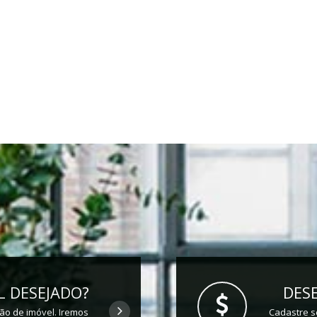
 DESEJADO?
DESE
ção de imóvel. Iremos
Cadastre s