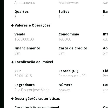
Apartamento
Não Informado
Não
Quartos
Suítes
Ba
3
1
1
Valores e Operações
Venda
Condomínio
IP
$650,000.00
$850.00
Não
Financiamento
Carta de Crédito
Ac
Sim
Sim
Si
Localização do Imóvel
CEP
Estado (UF)
Ci
52.041-015
Pernambuco - PE
Rec
Logradouro
Número
Co
Rua Doutor José Maria
Consulte
Con
Descrição/Características
Características do Imóvel
Ca